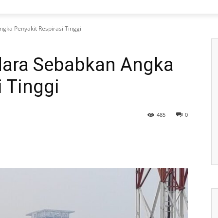
gka Penyakit Respirasi Tinggi
dara Sebabkan Angka
i Tinggi
485
0