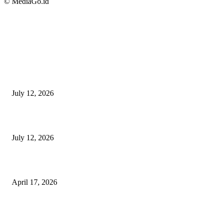
© MediaGo.id
BERITA TERBARU
Sewa Mobil Dinas Tangsel Rp19,95 Miliar Disorot, Pemkot Klaim Lebih
July 12, 2026
Reels Instagram Kini Bisa Jadi Kanal Penjualan Afiliasi Shopee
July 12, 2026
15 Bisnis Online Tanpa Modal yang Bisa Dimulai dari Nol
April 17, 2026
10 Cara Mendapatkan Uang dari HP untuk Pemula Tanpa Modal