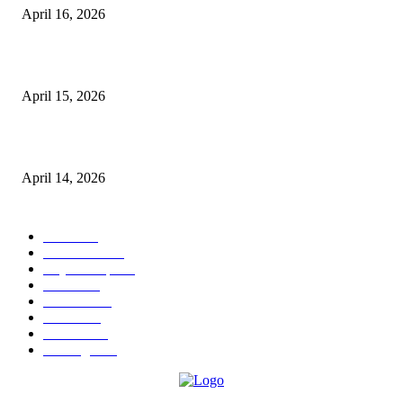
April 16, 2026
10 Usaha untuk Ibu Rumah Tangga yang Menguntungkan
April 15, 2026
10 AI untuk UMKM dan Bisnis Kecil yang Wajib Dicoba
April 14, 2026
KATEGORI POPULER
News
583
Kesehatan
457
Gaya Hidup
352
Bisnis
323
Hiburan
312
Tekno
229
Kuliner
215
Olahraga
163