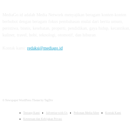
ABOUT US
MediaGo.id adalah Media Network menyajikan beragam konten-konten
berbobot dengan beragam fokus pembahasan mulai dari berita umum,
peristiwa, bisnis, kesehatan, properti, pendidikan, gaya hidup, kecantikan,
kuliner, travel, hobi, teknologi, otomotif, dan hiburan.
Kontak kami:
redaksi@mediago.id
FOLLOW US
© Newspaper WordPress Theme by TagDiv
Tentang Kami
Advertise with Us
Pedoman Media Siber
Kontak Kami
Ketentuan dan Kebijakan Privasi